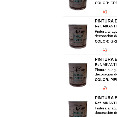
COLOR:
CR
Código EAN
Clasificació
21.EFECTO 
PINTURA E
PINTURA EF
Ref.
AIKANT
Pintura al ag
decoración de
COLOR:
GRI
Código EAN
Clasificació
21.EFECTO 
PINTURA E
PINTURA EF
Ref.
AIKANT
Pintura al ag
decoración de
COLOR:
PI
Código EAN
Clasificació
21.EFECTO 
PINTURA E
PINTURA EF
Ref.
AIKANT
Pintura al ag
decoración de