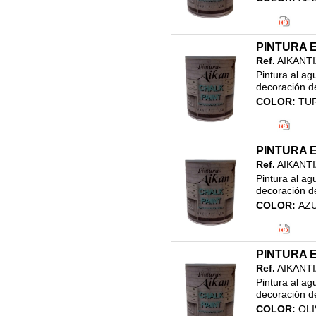
Código EAN
Clasificació
21.EFECTO 
PINTURA E
PINTURA EF
Ref.
AIKANT
Pintura al ag
decoración de
COLOR:
TU
Código EAN
Clasificació
21.EFECTO 
PINTURA E
PINTURA EF
Ref.
AIKANT
Pintura al ag
decoración de
COLOR:
AZ
Código EAN
Clasificació
21.EFECTO 
PINTURA E
PINTURA EF
Ref.
AIKANT
Pintura al ag
decoración de
COLOR:
OLI