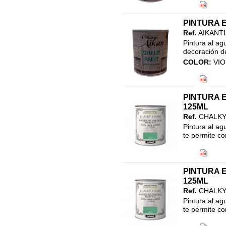
Clasificació
21.EFECTO 
PINTURA E
PINTURA EF
Ref.
AIKANT
Pintura al ag
decoración de
COLOR:
VIO
Código EAN
Clasificació
21.EFECTO 
PINTURA 
PINTURA EF
125ML
Ref.
CHALKY
Pintura al ag
te permite c
COLOR:
BLA
Código EAN
Clasificació
PINTURA 
21.EFECTO 
125ML
PINTURA EF
Ref.
CHALKY
Pintura al ag
te permite c
COLOR:
BL