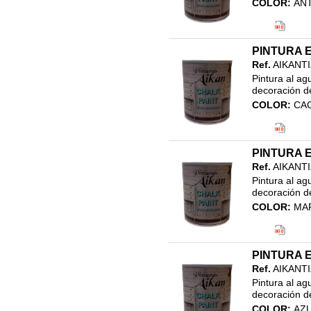
COLOR:
AN
Código EAN
Clasificació
21.EFECTO 
PINTURA E
PINTURA EF
Ref.
AIKANT
Pintura al ag
decoración de
COLOR:
CA
Código EAN
Clasificació
21.EFECTO 
PINTURA E
PINTURA EF
Ref.
AIKANT
Pintura al ag
decoración de
COLOR:
MA
Código EAN
Clasificació
21.EFECTO 
PINTURA E
PINTURA EF
Ref.
AIKANT
Pintura al ag
decoración de
COLOR:
AZU