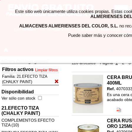
Este sitio web únicamente utiliza cookies propias. Estas coo
ALMERIENSES DEL 
ALMACENES ALMERIENSES DEL COLOR, S.L.
no reca
Puede saber más y conocer cómo
01.PINTURAS PLASTICAS
02.REVESTIMIENTOS 
Início > Catálogo general
116 artículos
Página
1
2
3
Filtros activos
Limpiar filtros
Familia:
21.EFECTO TIZA
CERA BR
(CHALKY PAINT)
400ML
Ref.
407033
Disponibilidad
Es una cera 
Ver sólo con stock
acabado obten
Código EAN
21.EFECTO TIZA
Clasificació
(CHALKY PAINT)
21.EFECTO 
COMPLEMENTOS EFECTO
CERA RU
COMPLEMEN
TIZA (10)
ORO 125M