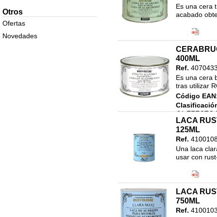
Es una cera t
15 MASILLAS Y MATERIAL
Otros
acabado obten
ALBAÑILERIA
Ofertas
Código EAN
16.DILUYENTES
Clasificació
Novedades
17.LINEA NAUTICA
21.EFECTO 
CERABRU
COMPLEMEN
18.AUTOMOCION
400ML
19.PINTURA EN SPRAY
Ref.
407043
Es una cera 
20. ALTA DECORACION
tras utilizar
21.EFECTO TIZA (CHALKY
Código EAN
PAINT)
Clasificació
22,SISTEMA TINTOMETRICO
21.EFECTO 
DECORACION
LACA RU
COMPLEMEN
125ML
23.SISTEMA TINTOMETRICO
Ref.
410010
INDUSTRIAL
Una laca clar
24.PINTURA INTUMESCENTE
usar con rust
25.PINTURA EN POLVO
Código EAN
Clasificació
26.PEGAMENTOS,COLAS Y
21.EFECTO 
ADHESIVOS
LACA RU
COMPLEMEN
27.SILICONAS Y
750ML
SELLADORES
Ref.
410010