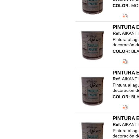
42.ACCESORIOS VARIOS
COLOR:
MO
FERRETERIA
Código EAN
Clasificació
43.MAQUINARIA
21.EFECTO 
44.RECAMBIOS MAQUINARIA
PINTURA E
PINTURA EF
Ref.
AIKANT
45.HIGIENE PERSONAL
Pintura al ag
46.LIMPIEZA Y DROGUERIA
decoración de
47. REVESTIMIENTOS
COLOR:
BL
DECORATIVOS
Código EAN
48.TARIMA FLOTANTE Y
Clasificació
ACCESORIOS
21.EFECTO 
PINTURA E
PINTURA EF
COLORANTES
Ref.
AIKANT
AUTOMOCION
Pintura al ag
ENVASES
decoración de
COLOR:
BLA
ESMALTES PU INDUSTRIA
Código EAN
HIGIENE PERSONAL
Clasificació
IMPRIMACIONES INDUSTRIA
21.EFECTO 
PINTURA E
PINTURA EF
LIMPIEZA
Ref.
AIKANT
PAPEL VINILO
Pintura al ag
decoración de
RECAMBIO VARILLAS