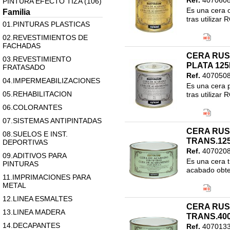
Ref.
407060
PINTURA EFECTO TIZA (106)
Es una cera 
Familia
tras utilizar
01.PINTURAS PLASTICAS
Código EAN
02.REVESTIMIENTOS DE
Clasificació
FACHADAS
21.EFECTO 
CERA RU
COMPLEMEN
03.REVESTIMIENTO
PLATA 12
FRATASADO
Ref.
407050
04.IMPERMEABILIZACIONES
Es una cera p
05.REHABILITACION
tras utilizar
Código EAN
06.COLORANTES
Clasificació
07.SISTEMAS ANTIPINTADAS
21.EFECTO 
CERA RU
COMPLEMEN
08.SUELOS E INST.
TRANS.12
DEPORTIVAS
Ref.
407020
09.ADITIVOS PARA
Es una cera t
PINTURAS
acabado obten
11.IMPRIMACIONES PARA
Código EAN
METAL
Clasificació
12.LINEA ESMALTES
21.EFECTO 
CERA RU
COMPLEMEN
13.LINEA MADERA
TRANS.40
14.DECAPANTES
Ref.
407013