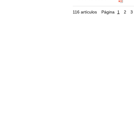
Código EAN
Clasificació
116 artículos
Página
1
2
3
21.EFECTO 
PINTURA EF