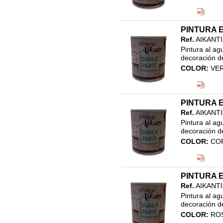
Código EAN
Clasificació
21.EFECTO 
PINTURA E
PINTURA EF
Ref.
AIKANT
Pintura al ag
decoración de
COLOR:
VE
Código EAN
Clasificació
21.EFECTO 
PINTURA E
PINTURA EF
Ref.
AIKANT
Pintura al ag
decoración de
COLOR:
CO
Código EAN
Clasificació
21.EFECTO 
PINTURA E
PINTURA EF
Ref.
AIKANT
Pintura al ag
decoración de
COLOR:
RO