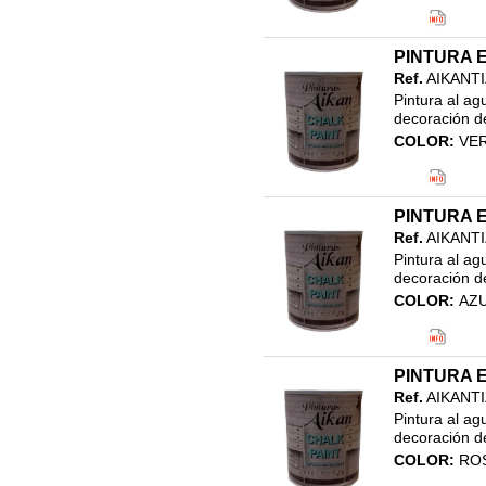
Código EAN
Clasificació
21.EFECTO 
PINTURA E
PINTURA EF
Ref.
AIKANT
Pintura al ag
decoración de
COLOR:
VER
Código EAN
Clasificació
21.EFECTO 
PINTURA E
PINTURA EF
Ref.
AIKANT
Pintura al ag
decoración de
COLOR:
AZU
Código EAN
Clasificació
21.EFECTO 
PINTURA E
PINTURA EF
Ref.
AIKANT
Pintura al ag
decoración de
COLOR:
RO
Código EAN