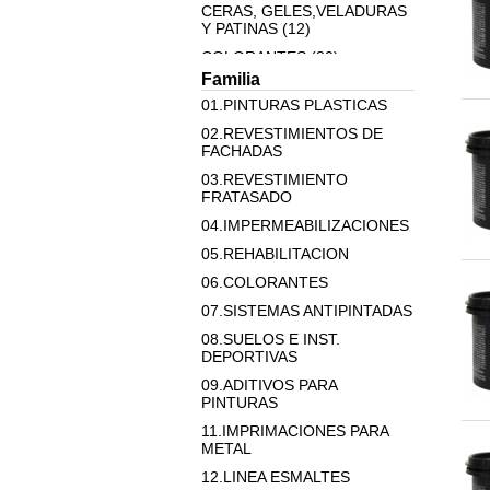
CERAS, GELES,VELADURAS
Y PATINAS (12)
COLORANTES (80)
Familia
EFECTO ARCILLA (14)
01.PINTURAS PLASTICAS
EFECTO ARENA (14)
02.REVESTIMIENTOS DE
EFECTO CEMENTO Y
FACHADAS
HORMIGON (10)
03.REVESTIMIENTO
EFECTO CUERO (1)
FRATASADO
EFECTO LUMINISCENTE (5)
04.IMPERMEABILIZACIONES
EFECTO MARMOL (5)
05.REHABILITACION
EFECTO OLAS DEL MAR (1)
06.COLORANTES
EFECTO OXIDO (35)
07.SISTEMAS ANTIPINTADAS
EFECTO RUSTICO (2)
08.SUELOS E INST.
DEPORTIVAS
EFECTO TEJIDO SACO (2)
09.ADITIVOS PARA
EFECTO TIERRAS (17)
PINTURAS
ESTUCO EFECTO
11.IMPRIMACIONES PARA
TERCIOPELO (5)
METAL
ESTUCO VENECIANO Y
12.LINEA ESMALTES
ESTUCO A LA CAL (8)