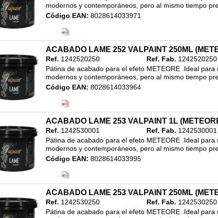
modernos y contemporáneos, pero al mismo tiempo pres
Código EAN:
8028614033971
Clasificación:
20. ALTA DECORACION
/
REVESTIMIENTO ACABADO METALIZADO
/
1L
ACABADO LAME 252 VALPAINT 250ML (MET
Ref.
1242520250
Ref. Fab.
1242520250
Pátina de acabado para el efeto METEORE .Ideal para re
modernos y contemporáneos, pero al mismo tiempo pres
Código EAN:
8028614033964
Clasificación:
20. ALTA DECORACION
/
REVESTIMIENTO ACABADO METALIZADO
/
ACABADO LAME 253 VALPAINT 1L (METEOR
250ML
Ref.
1242530001
Ref. Fab.
1242530001
Pátina de acabado para el efeto METEORE .Ideal para re
modernos y contemporáneos, pero al mismo tiempo pres
Código EAN:
8028614033995
Clasificación:
20. ALTA DECORACION
/
REVESTIMIENTO ACABADO METALIZADO
/
1L
ACABADO LAME 253 VALPAINT 250ML (MET
Ref.
1242530250
Ref. Fab.
1242530250
Pátina de acabado para el efeto METEORE .Ideal para re