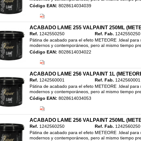
Código EAN:
8028614034039
Clasificación:
20. ALTA DECORACION
/
REVESTIMIENTO ACABADO METALIZADO
/
1L
ACABADO LAME 255 VALPAINT 250ML (MET
Ref.
1242550250
Ref. Fab.
1242550250
Pátina de acabado para el efeto METEORE .Ideal para re
modernos y contemporáneos, pero al mismo tiempo pres
Código EAN:
8028614034022
Clasificación:
20. ALTA DECORACION
/
REVESTIMIENTO ACABADO METALIZADO
/
ACABADO LAME 256 VALPAINT 1L (METEOR
250ML
Ref.
1242560001
Ref. Fab.
1242560001
Pátina de acabado para el efeto METEORE .Ideal para re
modernos y contemporáneos, pero al mismo tiempo pres
Código EAN:
8028614034053
Clasificación:
20. ALTA DECORACION
/
REVESTIMIENTO ACABADO METALIZADO
/
1L
ACABADO LAME 256 VALPAINT 250ML (MET
Ref.
1242560250
Ref. Fab.
1242560250
Pátina de acabado para el efeto METEORE .Ideal para re
modernos y contemporáneos, pero al mismo tiempo pres