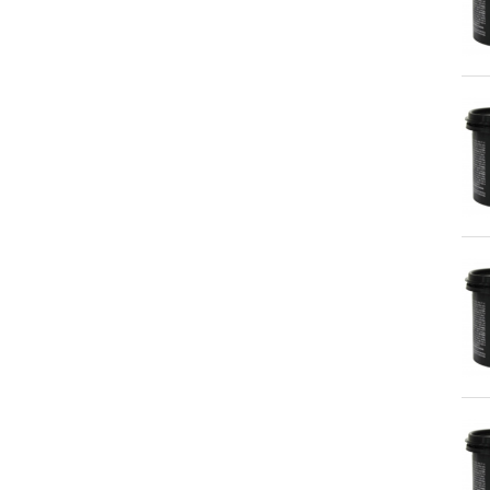
41.VESTUARIO Y
PROTECCIÓN LABORAL
42.ACCESORIOS VARIOS
FERRETERIA
43.MAQUINARIA
44.RECAMBIOS MAQUINARIA
45.HIGIENE PERSONAL
46.LIMPIEZA Y DROGUERIA
47. REVESTIMIENTOS
DECORATIVOS
48.TARIMA FLOTANTE Y
ACCESORIOS
COLORANTES
AUTOMOCION
ENVASES
ESMALTES PU INDUSTRIA
HIGIENE PERSONAL
IMPRIMACIONES INDUSTRIA
LIMPIEZA