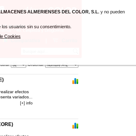
LMACENES ALMERIENSES DEL COLOR, S.L.
y no pueden
 los usuarios sin su consentimiento.
 de Cookies
Comparativa
|
Carrito
strar
Ordenar
E)
alizar efectos 
enta variados...
[+] info
EORE)