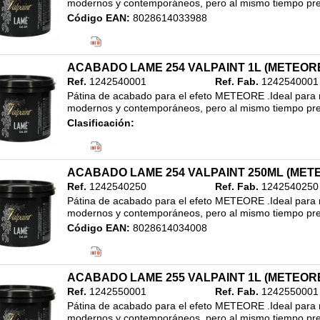
modernos y contemporáneos, pero al mismo tiempo pres
Código EAN:
8028614033988
Clasificación:
20. ALTA DECORACION
/
REVESTIMIENTO ACABADO METALIZADO
/
ACABADO LAME 254 VALPAINT 1L (METEOR
250ML
Ref.
1242540001
Ref. Fab.
1242540001
Pátina de acabado para el efeto METEORE .Ideal para re
modernos y contemporáneos, pero al mismo tiempo pres
Clasificación:
20. ALTA DECORACION
/
REVESTIMIENTO ACABADO METALIZADO
/
1L
ACABADO LAME 254 VALPAINT 250ML (MET
Ref.
1242540250
Ref. Fab.
1242540250
Pátina de acabado para el efeto METEORE .Ideal para re
modernos y contemporáneos, pero al mismo tiempo pres
Código EAN:
8028614034008
Clasificación:
20. ALTA DECORACION
/
REVESTIMIENTO ACABADO METALIZADO
/
ACABADO LAME 255 VALPAINT 1L (METEOR
250ML
Ref.
1242550001
Ref. Fab.
1242550001
Pátina de acabado para el efeto METEORE .Ideal para re
modernos y contemporáneos, pero al mismo tiempo pres