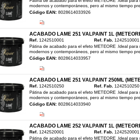
Pátina de acabado para el efeto METEORE .Ideal para re
modernos y contemporáneos, pero al mismo tiempo pres
Código EAN:
8028614033926
Clasificación:
20. ALTA DECORACION
/
REVESTIMIENTO ACABADO METALIZADO
/
ACABADO LAME 251 VALPAINT 1L (METEOR
250ML
Ref.
1242510001
Ref. Fab.
1242510001
Pátina de acabado para el efeto METEORE .Ideal para re
modernos y contemporáneos, pero al mismo tiempo pres
Código EAN:
8028614033957
Clasificación:
20. ALTA DECORACION
/
REVESTIMIENTO ACABADO METALIZADO
/
1L
ACABADO LAME 251 VALPAINT 250ML (MET
Ref.
1242510250
Ref. Fab.
1242510250
Pátina de acabado para el efeto METEORE .Ideal para re
modernos y contemporáneos, pero al mismo tiempo pres
Código EAN:
8028614033940
Clasificación:
20. ALTA DECORACION
/
REVESTIMIENTO ACABADO METALIZADO
/
ACABADO LAME 252 VALPAINT 1L (METEOR
250ML
Ref.
1242520001
Ref. Fab.
1242520001
Pátina de acabado para el efeto METEORE .Ideal para re