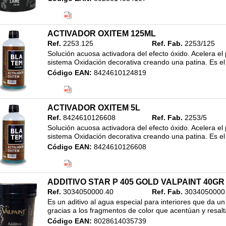
Clasificación:
20. ALTA DECORACION
/
REVESTIMIENTO ACABADO METALIZADO
/
ACTIVADOR OXITEM 125ML
250ML
Ref.
2253.125
Ref. Fab.
2253/125
Solución acuosa activadora del efecto óxido. Acelera el 
sistema Oxidación decorativa creando una patina. Es el 
Código EAN:
8424610124819
Clasificación:
20. ALTA DECORACION
/
EFECTO OXIDO
/
125ML
ACTIVADOR OXITEM 5L
Ref.
8424610126608
Ref. Fab.
2253/5
Solución acuosa activadora del efecto óxido. Acelera el 
sistema Oxidación decorativa creando una patina. Es el 
Código EAN:
8424610126608
Clasificación:
20. ALTA DECORACION
/
EFECTO OXID
ADDITIVO STAR P 405 GOLD VALPAINT 40GR
Ref.
3034050000.40
Ref. Fab.
3034050000
Es un aditivo al agua especial para interiores que da un e
gracias a los fragmentos de color que acentúan y resalta
Código EAN:
8028614035739