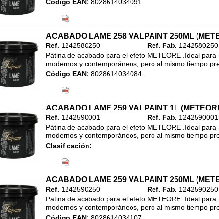
Código EAN:
8028614034091
Clasificación:
20. ALTA DECORACION
/
REVESTIMIENTO ACABADO METALIZADO
/
1L
ACABADO LAME 258 VALPAINT 250ML (MET
Ref.
1242580250
Ref. Fab.
1242580250
Pátina de acabado para el efeto METEORE .Ideal para re
modernos y contemporáneos, pero al mismo tiempo pres
Código EAN:
8028614034084
Clasificación:
20. ALTA DECORACION
/
REVESTIMIENTO ACABADO METALIZADO
/
ACABADO LAME 259 VALPAINT 1L (METEOR
250ML
Ref.
1242590001
Ref. Fab.
1242590001
Pátina de acabado para el efeto METEORE .Ideal para re
modernos y contemporáneos, pero al mismo tiempo pres
Clasificación:
20. ALTA DECORACION
/
REVESTIMIENTO ACABADO METALIZADO
/
1L
ACABADO LAME 259 VALPAINT 250ML (MET
Ref.
1242590250
Ref. Fab.
1242590250
Pátina de acabado para el efeto METEORE .Ideal para re
modernos y contemporáneos, pero al mismo tiempo pres
Código EAN:
8028614034107