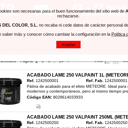
cookies son necesarias para el buen funcionamiento del sitio web de
A
rechazarse.
DEL COLOR, S.L.
no recaba ni cede datos de carácter personal de
 saber más y conocer cómo cambiar la configuración en la
Política
Iniciar sesión
|
Aceptar
02.REVESTIMIENTOS DE FACHADAS
Vista
Mo
artículos
Página
1
2
3
...
14
>
ACABADO LAME 250 VALPAINT 1L (METEOR
Ref.
1242500001
Ref. Fab.
1242500001
Pátina de acabado para el efeto METEORE .Ideal para re
modernos y contemporáneos, pero al mismo tiempo pres
Código EAN:
8028614033933
Clasificación:
20. ALTA DECORACION
/
REVESTIMIENTO ACABADO METALIZADO
/
1L
ACABADO LAME 250 VALPAINT 250ML (MET
Ref.
1242500250
Ref. Fab.
1242500250