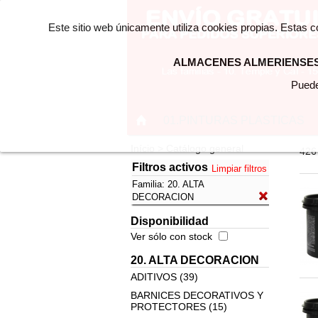
Este sitio web únicamente utiliza cookies propias. Estas 
ALMACENES ALMERIENSES 
Puede
01.PINTURAS PLASTICAS
Início > Catálogo general
426 
Filtros activos
Limpiar filtros
Familia:
20. ALTA
DECORACION
Disponibilidad
Ver sólo con stock
20. ALTA DECORACION
ADITIVOS (39)
BARNICES DECORATIVOS Y
PROTECTORES (15)