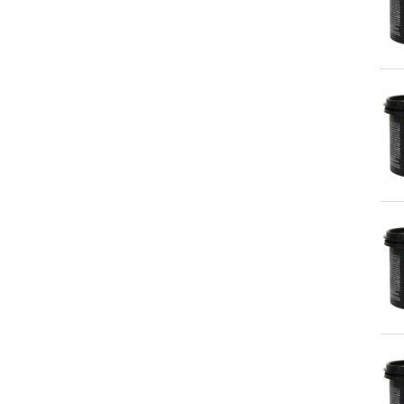
27.SILICONAS Y
SELLADORES
28. REPARADORES Y
AILAMIENTOS
29.LUBRICANTES
30.MANUALIDADES Y
BELLAS ARTES
31.BROCHAS Y PINCELES
32.RODILLOS
33.ALARGOS DE PINTURA
34.CUBETAS Y CAPAZOS
35.ESPATULAS Y LLANAS
36.ESCALERAS,ANADAMIOS
Y TABURETES
37.UTENSILIOS PARA
EMPAPELAR
38.PROTECCIÓN DE
SUPERFICIES
39.CINTAS Y PRECINTOS
40. ABRASIVOS