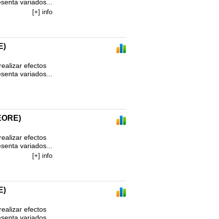
enta variados...
[+] info
E)
alizar efectos 
enta variados...
EORE)
alizar efectos 
enta variados...
[+] info
E)
alizar efectos 
enta variados...