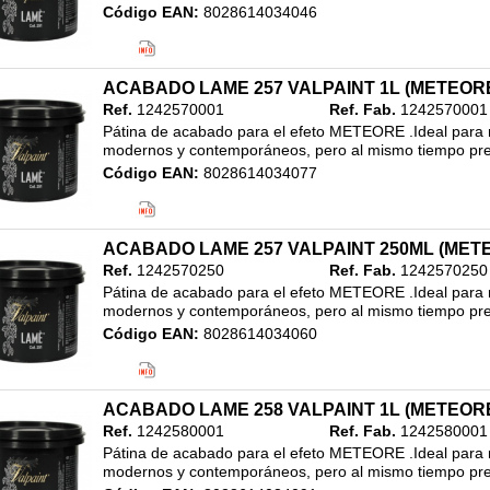
Código EAN:
8028614034046
Clasificación:
20. ALTA DECORACION
/
REVESTIMIENTO ACABADO METALIZADO
/
ACABADO LAME 257 VALPAINT 1L (METEOR
250ML
Ref.
1242570001
Ref. Fab.
1242570001
Pátina de acabado para el efeto METEORE .Ideal para re
modernos y contemporáneos, pero al mismo tiempo pres
Código EAN:
8028614034077
Clasificación:
20. ALTA DECORACION
/
REVESTIMIENTO ACABADO METALIZADO
/
1L
ACABADO LAME 257 VALPAINT 250ML (MET
Ref.
1242570250
Ref. Fab.
1242570250
Pátina de acabado para el efeto METEORE .Ideal para re
modernos y contemporáneos, pero al mismo tiempo pres
Código EAN:
8028614034060
Clasificación:
20. ALTA DECORACION
/
REVESTIMIENTO ACABADO METALIZADO
/
ACABADO LAME 258 VALPAINT 1L (METEOR
250ML
Ref.
1242580001
Ref. Fab.
1242580001
Pátina de acabado para el efeto METEORE .Ideal para re
modernos y contemporáneos, pero al mismo tiempo pres