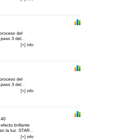
proceso del 
paso 3 del...
[+] info
proceso del 
paso 3 del...
[+] info
O
/
5L
.40
fecto brillante 
n la luz. STAR...
[+] info