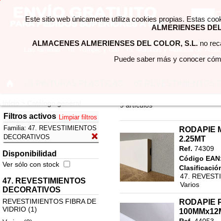
Este sitio web únicamente utiliza cookies propias. Estas coo
ALMERIENSES DEL 
ALMACENES ALMERIENSES DEL COLOR, S.L.
no reca
Puede saber más y conocer cómo
01.PINTURAS PLASTICAS
02.REVESTIMIENTOS 
Início > Catálogo general
9 artículos
Filtros activos
Limpiar filtros
Familia:
47. REVESTIMIENTOS
RODAPIE 
DECORATIVOS
2.25MT
Ref.
74309
Disponibilidad
Código EAN
Ver sólo con stock
Clasificació
47. REVES
47. REVESTIMIENTOS
Varios
DECORATIVOS
REVESTIMIENTOS FIBRA DE
RODAPIE 
VIDRIO (1)
100MMx12