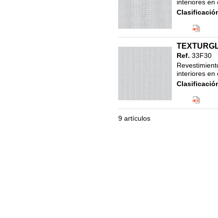
28. REPARADORES Y
interiores en
AILAMIENTOS
Clasificació
47. REVES
29.LUBRICANTES
Varios
30.MANUALIDADES Y
BELLAS ARTES
TEXTURGL
31.BROCHAS Y PINCELES
Ref.
33F30
Revestimiento
32.RODILLOS
interiores en
33.ALARGOS DE PINTURA
Clasificació
47. REVES
34.CUBETAS Y CAPAZOS
Varios
35.ESPATULAS Y LLANAS
36.ESCALERAS,ANADAMIOS
9 artículos
Y TABURETES
37.UTENSILIOS PARA
EMPAPELAR
38.PROTECCIÓN DE
SUPERFICIES
39.CINTAS Y PRECINTOS
40. ABRASIVOS
41.VESTUARIO Y
PROTECCIÓN LABORAL