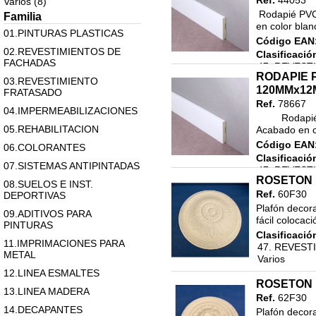
Ref.
44053
Varios (8)
 Rodapié PVC decorativo antihumedad.   · Realizado en PVC. · Acabado 
Familia
en color blan
01.PINTURAS PLASTICAS
Código EAN
02.REVESTIMIENTOS DE
Clasificació
FACHADAS
47. REVES
RODAPIE 
Varios
03.REVESTIMIENTO
120MMx12
FRATASADO
Ref.
78667
04.IMPERMEABILIZACIONES
         Rodapié PVC decorativo antihumedad.   · Realizado en PVC. · 
05.REHABILITACION
Acabado en co
Código EAN
06.COLORANTES
Clasificació
07.SISTEMAS ANTIPINTADAS
47. REVES
ROSETON 
Varios
08.SUELOS E INST.
Ref.
60F30
DEPORTIVAS
Plafón decora
09.ADITIVOS PARA
fácil colocac
PINTURAS
Clasificació
11.IMPRIMACIONES PARA
47. REVES
METAL
Varios
12.LINEA ESMALTES
ROSETON 
13.LINEA MADERA
Ref.
62F30
14.DECAPANTES
Plafón decora