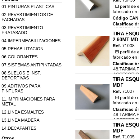
Ref.
75F30
  El perfil de esquina de Rufete, es un esquinero guardaesquinas 
01.PINTURAS PLASTICAS
fabricado en 
02.REVESTIMIENTOS DE
Código EAN
FACHADAS
Clasificació
03.REVESTIMIENTO
48.TARIMA 
FRATASADO
TIRA ESQ
ACCESORIO
2.60MT MD
ACCESORIO
04.IMPERMEABILIZACIONES
Ref.
71008
05.REHABILITACION
  El perfil de esquina de Rufete, es un esquinero guardaesquinas 
06.COLORANTES
fabricado en 
Clasificació
07.SISTEMAS ANTIPINTADAS
48.TARIMA 
08.SUELOS E INST.
ACCESORIO
DEPORTIVAS
TIRA ESQ
ACCESORIO
MDF
09.ADITIVOS PARA
PINTURAS
Ref.
71007
  El perfil de esquina de Rufete, es un esquinero guardaesquinas 
11.IMPRIMACIONES PARA
fabricado en 
METAL
Clasificació
12.LINEA ESMALTES
48.TARIMA 
ACCESORIO
13.LINEA MADERA
TIRA ESQ
ACCESORIO
14.DECAPANTES
MDF
15 MASILLAS Y MATERIAL
Ref.
71005
Otros