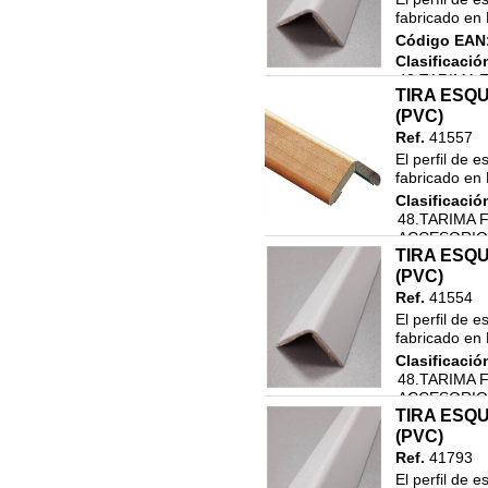
FERRETERIA
fabricado en 
43.MAQUINARIA
Código EAN
Clasificació
44.RECAMBIOS MAQUINARIA
48.TARIMA 
45.HIGIENE PERSONAL
TIRA ESQU
ACCESORIO
(PVC)
ACCESORIO
46.LIMPIEZA Y DROGUERIA
Ref.
41557
47. REVESTIMIENTOS
El perfil de 
DECORATIVOS
fabricado en 
48.TARIMA FLOTANTE Y
Clasificació
ACCESORIOS
48.TARIMA 
ACCESORIO
COLORANTES
TIRA ESQU
AUTOMOCION
ACCESORIO
(PVC)
ENVASES
Ref.
41554
ESMALTES PU INDUSTRIA
El perfil de 
fabricado en 
HIGIENE PERSONAL
Clasificació
IMPRIMACIONES INDUSTRIA
48.TARIMA 
LIMPIEZA
ACCESORIO
TIRA ESQU
ACCESORIO
PAPEL VINILO
(PVC)
RECAMBIO VARILLAS
Ref.
41793
El perfil de 