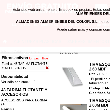
Este sitio web únicamente utiliza cookies propias. Estas coo
ALMERIENSES DEL 
ALMACENES ALMERIENSES DEL COLOR, S.L.
no reca
Puede saber más y conocer cómo
01.PINTURAS PLASTICAS
02.REVESTIMIENTOS 
Início > Catálogo general
16 artículos
Filtros activos
Limpiar filtros
Familia:
48.TARIMA FLOTANTE
TIRA ESQ
Y ACCESORIOS
2.60 MDF
Ref.
71020
Disponibilidad
  El perfil de esquina de Rufete, es un esquinero guardaesquinas 
Ver sólo con stock
fabricado en 
Código EAN
48.TARIMA FLOTANTE Y
Clasificació
ACCESORIOS
48.TARIMA 
ACCESORIOS PARA TARIMA
TIRA ESQ
ACCESORIO
(16)
2.60M MDF
ACCESORIO
Familia