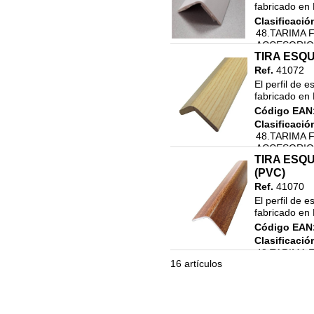
fabricado en 
Clasificació
48.TARIMA 
ACCESORIO
TIRA ESQU
ACCESORIO
Ref.
41072
El perfil de 
fabricado en 
Código EAN
Clasificació
48.TARIMA 
ACCESORIO
TIRA ESQU
ACCESORIO
(PVC)
Ref.
41070
El perfil de 
fabricado en 
Código EAN
Clasificació
48.TARIMA 
16 artículos
ACCESORIO
ACCESORIO