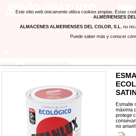
Este sitio web únicamente utiliza cookies propias. Estas coo
ALMERIENSES DEL 
ALMACENES ALMERIENSES DEL COLOR, S.L.
no reca
Puede saber más y conocer cómo
01.PINTURAS PLASTICAS
02.REVESTIMIENTOS 
Volver
|
Detalle del Artículo
ESMA
ECOL
SATI
Esmalte m
máxima ca
protege c
consevant
no amaril