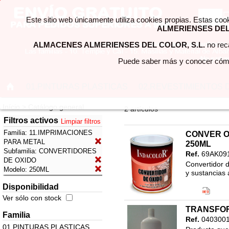
Este sitio web únicamente utiliza cookies propias. Estas coo
ALMERIENSES DEL 
ALMACENES ALMERIENSES DEL COLOR, S.L.
no reca
Puede saber más y conocer cómo
01.PINTURAS PLASTICAS
02.REVESTIMIENTOS 
Início > Catálogo general
2 artículos
Filtros activos
Limpiar filtros
Familia:
11.IMPRIMACIONES
CONVER O
PARA METAL
250ML
Subfamilia:
CONVERTIDORES
Ref.
69AK09
DE OXIDO
Convertidor d
Modelo:
250ML
y sustancias 
Código EAN
Disponibilidad
Clasificació
Ver sólo con stock
11.IMPRIMA
TRANSFOR
CONVERTID
Familia
Ref.
040300
01.PINTURAS PLASTICAS