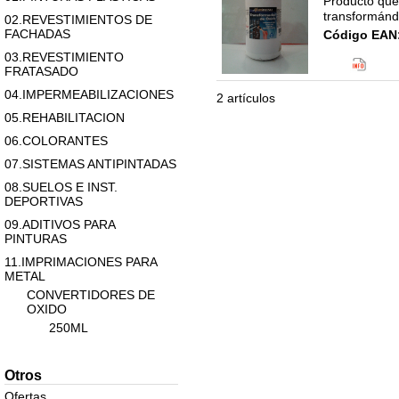
Producto que 
transformánd
02.REVESTIMIENTOS DE
FACHADAS
Código EAN
Clasificació
03.REVESTIMIENTO
11.IMPRIMA
FRATASADO
CONVERTID
04.IMPERMEABILIZACIONES
2 artículos
05.REHABILITACION
06.COLORANTES
07.SISTEMAS ANTIPINTADAS
08.SUELOS E INST.
DEPORTIVAS
09.ADITIVOS PARA
PINTURAS
11.IMPRIMACIONES PARA
METAL
CONVERTIDORES DE
OXIDO
250ML
12.LINEA ESMALTES
Otros
13.LINEA MADERA
Ofertas