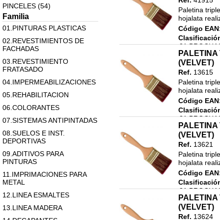
Ref.
41915
PINCELES (54)
Paletina trip
Familia
hojalata real
01.PINTURAS PLASTICAS
Código EAN
Clasificació
02.REVESTIMIENTOS DE
31.BROCHAS
FACHADAS
PALETINA 
PALETINAS 
03.REVESTIMIENTO
(VELVET)
FRATASADO
Ref.
13615
04.IMPERMEABILIZACIONES
Paletina trip
hojalata real
05.REHABILITACION
Código EAN
06.COLORANTES
Clasificació
31.BROCHAS
07.SISTEMAS ANTIPINTADAS
PALETINA 
PALETINAS 
08.SUELOS E INST.
(VELVET)
DEPORTIVAS
Ref.
13621
09.ADITIVOS PARA
Paletina trip
PINTURAS
hojalata real
Código EAN
11.IMPRIMACIONES PARA
METAL
Clasificació
31.BROCHAS
12.LINEA ESMALTES
PALETINA 
PALETINAS 
(VELVET)
13.LINEA MADERA
Ref.
13624