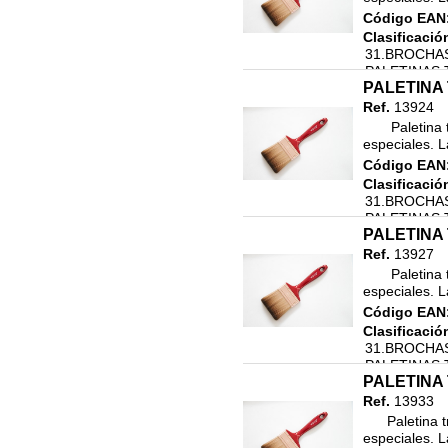
Código EAN
42.ACCESORIOS VARIOS
Clasificació
FERRETERIA
31.BROCHAS
43.MAQUINARIA
PALETINAS 
PALETINA 
44.RECAMBIOS MAQUINARIA
Ref.
13924
45.HIGIENE PERSONAL
       Paletina triple gama premium para profesionales de fibras 
especiales. L
46.LIMPIEZA Y DROGUERIA
Código EAN
47. REVESTIMIENTOS
Clasificació
DECORATIVOS
31.BROCHAS
48.TARIMA FLOTANTE Y
PALETINAS 
ACCESORIOS
PALETINA 
Ref.
13927
COLORANTES
AUTOMOCION
       Paletina triple gama premium para profesionales de fibras 
especiales. L
ENVASES
Código EAN
ESMALTES PU INDUSTRIA
Clasificació
31.BROCHAS
HIGIENE PERSONAL
PALETINAS 
IMPRIMACIONES INDUSTRIA
PALETINA 
LIMPIEZA
Ref.
13933
      Paletina triple gama premium para profesionales de fibras 
PAPEL VINILO
especiales. L