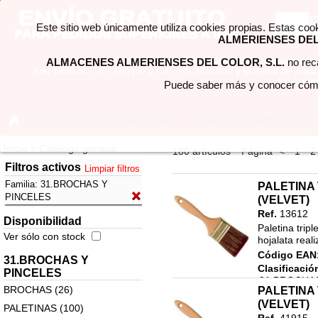
Este sitio web únicamente utiliza cookies propias. Estas coo
ALMERIENSES DEL 
ALMACENES ALMERIENSES DEL COLOR, S.L.
no reca
Puede saber más y conocer cómo
01.PINTURAS PLASTICAS
02.REVESTIMIENTOS 
Início > Catálogo general
180 artículos
Página
<
1
2
Filtros activos
Limpiar filtros
Familia:
31.BROCHAS Y
PALETINA 
PINCELES
(VELVET)
Ref.
13612
Disponibilidad
Paletina trip
Ver sólo con stock
hojalata real
Código EAN
31.BROCHAS Y
Clasificació
PINCELES
31.BROCHAS
BROCHAS (26)
PALETINA 
PALETINAS 
(VELVET)
PALETINAS (100)