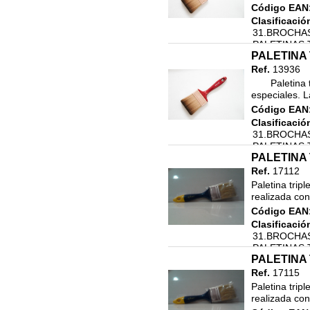
RECAMBIO VARILLAS
Código EAN
Clasificació
31.BROCHAS
PALETINAS 
PALETINA 
Ref.
13936
       Paletina triple gama premium para profesionales de fibras 
especiales. L
Código EAN
Clasificació
31.BROCHAS
PALETINAS 
PALETINA 
Ref.
17112
Paletina tripl
realizada con
Código EAN
Clasificació
31.BROCHAS
PALETINAS 
PALETINA 
Ref.
17115
Paletina tripl
realizada con